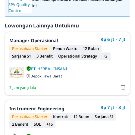
ini
Lowongan Lainnya Untukmu
Rp 6 jt - 7 jt
Manager Operasional
Perusahaan Starter
Penuh Waktu
12 Bulan
Sarjana S1
3 Benefit
Operational Strategy
+2
PT. HERBAL INSANI
Depok, Jawa Barat
7 jam yang lalu
Rp 7 jt - 8 jt
Instrument Engineering
Perusahaan Starter
Kontrak
12 Bulan
Sarjana S1
2 Benefit
SQL
+15