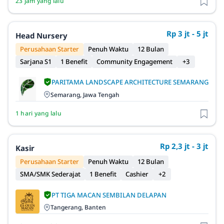
23 jam yang lalu
Rp 3 jt - 5 jt
Head Nursery
Perusahaan Starter
Penuh Waktu
12 Bulan
Sarjana S1
1 Benefit
Community Engagement
+3
PARITAMA LANDSCAPE ARCHITECTURE SEMARANG
Semarang, Jawa Tengah
1 hari yang lalu
Rp 2,3 jt - 3 jt
Kasir
Perusahaan Starter
Penuh Waktu
12 Bulan
SMA/SMK Sederajat
1 Benefit
Cashier
+2
PT TIGA MACAN SEMBILAN DELAPAN
Tangerang, Banten