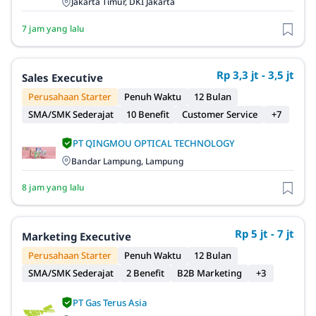
Jakarta Timur, DKI Jakarta
7 jam yang lalu
Rp 3,3 jt - 3,5 jt
Sales Executive
Perusahaan Starter
Penuh Waktu
12 Bulan
SMA/SMK Sederajat
10 Benefit
Customer Service
+7
PT QINGMOU OPTICAL TECHNOLOGY
Bandar Lampung, Lampung
8 jam yang lalu
Rp 5 jt - 7 jt
Marketing Executive
Perusahaan Starter
Penuh Waktu
12 Bulan
SMA/SMK Sederajat
2 Benefit
B2B Marketing
+3
PT Gas Terus Asia