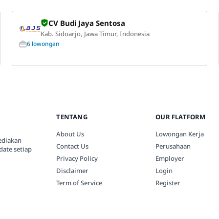
CV Budi Jaya Sentosa
Kab. Sidoarjo, Jawa Timur, Indonesia
6 lowongan
TENTANG
OUR FLATFORM
About Us
Lowongan Kerja
ediakan
Contact Us
Perusahaan
date setiap
Privacy Policy
Employer
Disclaimer
Login
Term of Service
Register