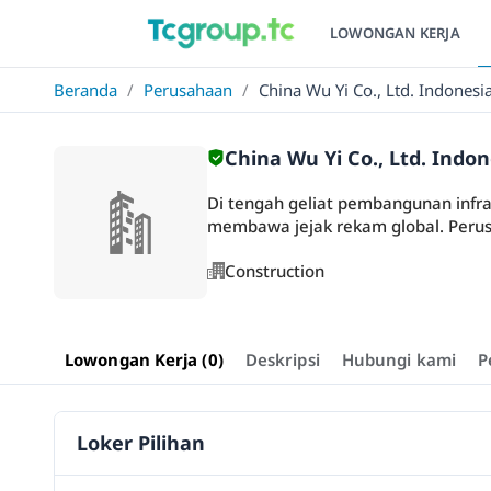
LOWONGAN KERJA
Beranda
/
Perusahaan
/
China Wu Yi Co., Ltd. Indonesi
China Wu Yi Co., Ltd. Indo
Di tengah geliat pembangunan infras
membawa jejak rekam global. Perus
Construction
Lowongan Kerja (0)
Deskripsi
Hubungi kami
P
Loker Pilihan