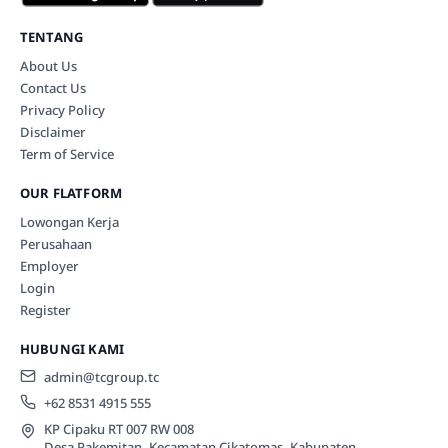
TENTANG
About Us
Contact Us
Privacy Policy
Disclaimer
Term of Service
OUR FLATFORM
Lowongan Kerja
Perusahaan
Employer
Login
Register
HUBUNGI KAMI
admin@tcgroup.tc
+62 8531 4915 555
KP Cipaku RT 007 RW 008
Desa Pakemitan, Kecamatan Cikatomas, Kabupaten