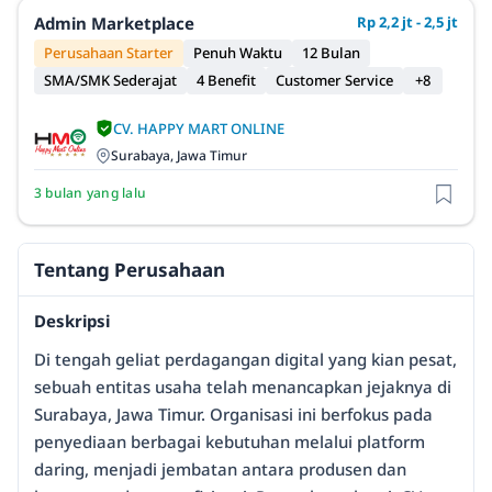
Admin Marketplace
Rp 2,2 jt - 2,5 jt
Perusahaan Starter
Penuh Waktu
12 Bulan
SMA/SMK Sederajat
4 Benefit
Customer Service
+8
CV. HAPPY MART ONLINE
Surabaya, Jawa Timur
3 bulan yang lalu
Tentang Perusahaan
Deskripsi
Di tengah geliat perdagangan digital yang kian pesat,
sebuah entitas usaha telah menancapkan jejaknya di
Surabaya, Jawa Timur. Organisasi ini berfokus pada
penyediaan berbagai kebutuhan melalui platform
daring, menjadi jembatan antara produsen dan