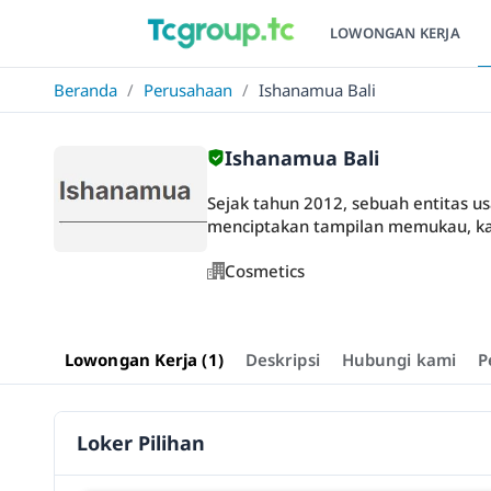
LOWONGAN KERJA
Beranda
/
Perusahaan
/
Ishanamua Bali
Ishanamua Bali
Sejak tahun 2012, sebuah entitas us
menciptakan tampilan memukau, ka
Cosmetics
Lowongan Kerja (1)
Deskripsi
Hubungi kami
P
Loker Pilihan