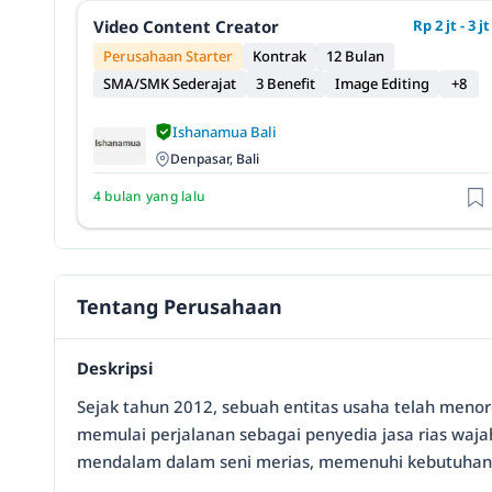
Video Content Creator
Rp 2 jt - 3 jt
Perusahaan Starter
Kontrak
12 Bulan
SMA/SMK Sederajat
3 Benefit
Image Editing
+8
Ishanamua Bali
Denpasar, Bali
4 bulan yang lalu
Tentang Perusahaan
Deskripsi
Sejak tahun 2012, sebuah entitas usaha telah menor
memulai perjalanan sebagai penyedia jasa rias wajah
mendalam dalam seni merias, memenuhi kebutuhan 