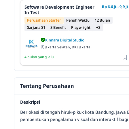
Software Development Engineer
Rp 6,6 jt - 9,9 jt
In Test
Perusahaan Starter
Penuh Waktu
12 Bulan
Sarjana S1
3 Benefit
Playwright
+3
Kinnara Digital Studio
Jakarta Selatan, DKI Jakarta
4 bulan yang lalu
Tentang Perusahaan
Deskripsi
Berlokasi di tengah hiruk-pikuk kota Bandung, Jawa 
pembentukan pengalaman visual dan interaktif bagi