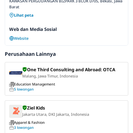
KAWASAN PERGUDANGAN BIZPARK 3 BLOK D/05, Bekasi, Jawa
Barat
Lihat peta
Web dan Media Sosial
Website
Perusahaan Lainnya
One Third Consulting and Abroad: OTCA
Malang, Jawa Timur, Indonesia
Education Management
5 lowongan
Ziel Kids
Jakarta Utara, DKI Jakarta, Indonesia
Apparel & Fashion
3 lowongan