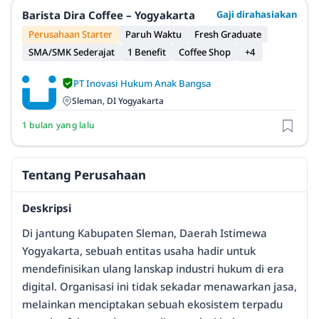
Barista Dira Coffee – Yogyakarta
Gaji dirahasiakan
Perusahaan Starter
Paruh Waktu
Fresh Graduate
SMA/SMK Sederajat
1 Benefit
Coffee Shop
+4
PT Inovasi Hukum Anak Bangsa
Sleman, DI Yogyakarta
1 bulan yang lalu
Tentang Perusahaan
Deskripsi
Di jantung Kabupaten Sleman, Daerah Istimewa
Yogyakarta, sebuah entitas usaha hadir untuk
mendefinisikan ulang lanskap industri hukum di era
digital. Organisasi ini tidak sekadar menawarkan jasa,
melainkan menciptakan sebuah ekosistem terpadu