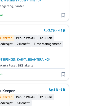
PT. Matahari Putra Prima Tbk
angerang, Banten
lalu
Rp 3,7 jt - 4,5 jt
 Starter
Penuh Waktu
12 Bulan
ederajat
2 Benefit
Time Management
PT BRINGIN KARYA SEJAHTERA KCK
akarta Pusat, DKI Jakarta
alu
Rp 5 jt - 6 jt
ck Keeper
 Starter
Penuh Waktu
12 Bulan
ederajat
6 Benefit