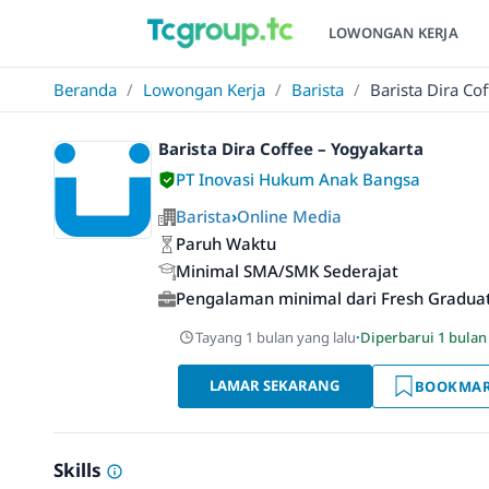
LOWONGAN KERJA
Beranda
/
Lowongan Kerja
/
Barista
/
Barista Dira Co
Barista Dira Coffee – Yogyakarta
PT Inovasi Hukum Anak Bangsa
Barista
›
Online Media
Paruh Waktu
Minimal SMA/SMK Sederajat
Pengalaman minimal dari Fresh Gradua
Tayang 1 bulan yang lalu
·
Diperbarui 1 bulan
LAMAR SEKARANG
BOOKMA
Skills