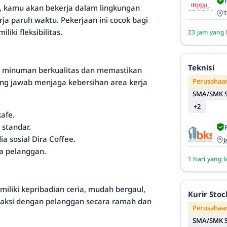
, kamu akan bekerja dalam lingkungan
T
ja paruh waktu. Pekerjaan ini cocok bagi
ki fleksibilitas.
23 jam yang 
Teknisi
ian minuman berkualitas dan memastikan
Perusahaan
g jawab menjaga kebersihan area kerja
SMA/SMK S
+2
afe.
 standar.
sosial Dira Coffee.
J
a pelanggan.
1 hari yang l
miliki kepribadian ceria, mudah bergaul,
Kurir Sto
eraksi dengan pelanggan secara ramah dan
Perusahaan
SMA/SMK S