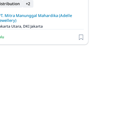
istribution
+2
PT. Mitra Manunggal Mahardika (Adelle
ewellery)
akarta Utara, DKI Jakarta
alu