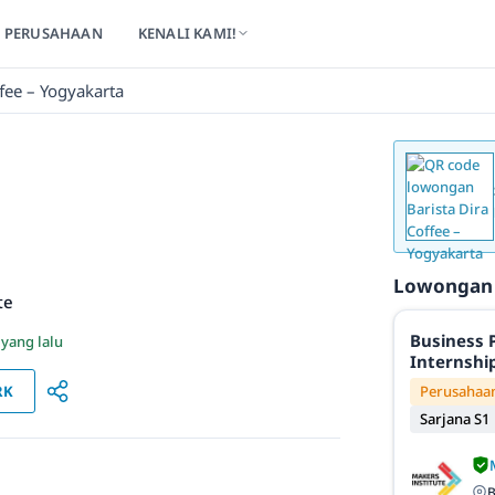
PERUSAHAAN
KENALI KAMI!
ffee – Yogyakarta
Lowongan
te
Business 
 yang lalu
Internshi
RK
Perusahaa
Sarjana S1
B