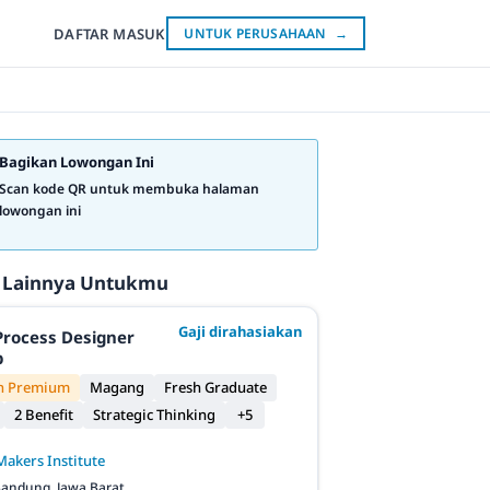
DAFTAR
MASUK
UNTUK PERUSAHAAN
→
Bagikan Lowongan Ini
Scan kode QR untuk membuka halaman
lowongan ini
 Lainnya Untukmu
Gaji dirahasiakan
Process Designer
p
n Premium
Magang
Fresh Graduate
2 Benefit
Strategic Thinking
+5
Makers Institute
andung, Jawa Barat