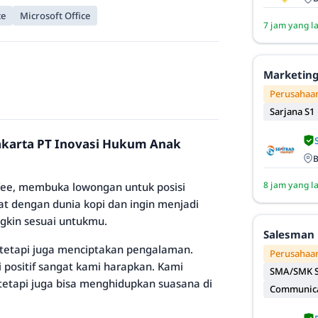
ce
Microsoft Office
7 jam yang l
Marketing
Perusahaan
Sarjana S1
yakarta PT Inovasi Hukum Anak
B
8 jam yang l
ffee, membuka lowongan untuk posisi
at dengan dunia kopi dan ingin menjadi
ngkin sesuai untukmu.
Salesman 
 tetapi juga menciptakan pengalaman.
Perusahaan
 positif sangat kami harapkan. Kami
SMA/SMK S
 tetapi juga bisa menghidupkan suasana di
Communicat