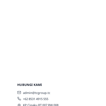
HUBUNGI KAMI
admin@tcgroup.tc
+62 8531 4915 555
KP Cipaku RT 007 RW 008