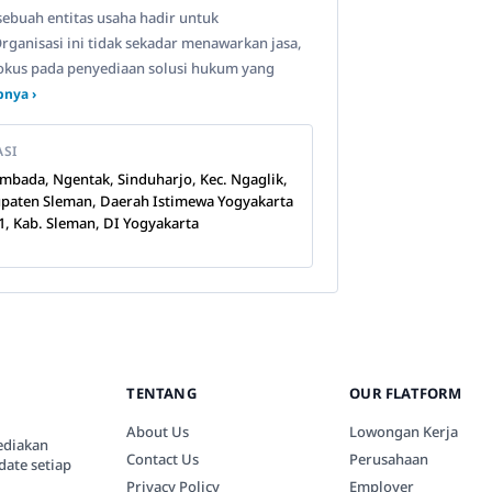
ebuah entitas usaha hadir untuk
Organisasi ini tidak sekadar menawarkan jasa,
okus pada penyediaan solusi hukum yang
pnya ›
ASI
Sembada, Ngentak, Sinduharjo, Kec. Ngaglik,
paten Sleman, Daerah Istimewa Yogyakarta
1, Kab. Sleman, DI Yogyakarta
TENTANG
OUR FLATFORM
About Us
Lowongan Kerja
ediakan
Contact Us
Perusahaan
date setiap
Privacy Policy
Employer