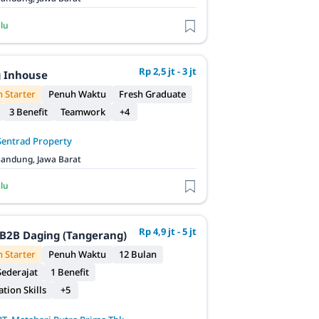
alu
Rp 2,5 jt - 3 jt
 Inhouse
 Starter
Penuh Waktu
Fresh Graduate
3 Benefit
Teamwork
+4
Sentrad Property
andung, Jawa Barat
alu
Rp 4,9 jt - 5 jt
B2B Daging (Tangerang)
 Starter
Penuh Waktu
12 Bulan
ederajat
1 Benefit
ion Skills
+5