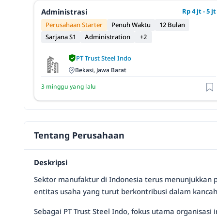
Administrasi
Rp 4 jt - 5 jt
Perusahaan Starter
Penuh Waktu
12 Bulan
Sarjana S1
Administration
+2
PT Trust Steel Indo
Bekasi, Jawa Barat
3 minggu yang lalu
Tentang Perusahaan
Deskripsi
Sektor manufaktur di Indonesia terus menunjukkan 
entitas usaha yang turut berkontribusi dalam kancah 
Sebagai PT Trust Steel Indo, fokus utama organisas