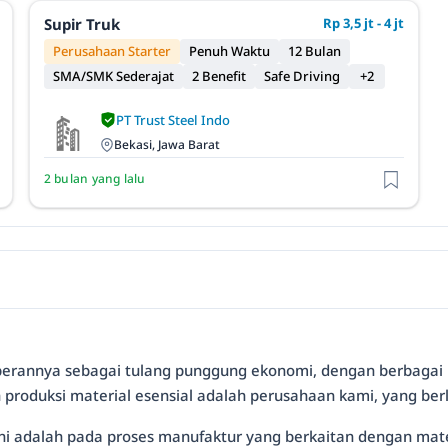
Supir Truk
Rp 3,5 jt - 4 jt
Perusahaan Starter
Penuh Waktu
12 Bulan
SMA/SMK Sederajat
2 Benefit
Safe Driving
+2
PT Trust Steel Indo
Bekasi, Jawa Barat
2 bulan yang lalu
perannya sebagai tulang punggung ekonomi, dengan berbagai 
produksi material esensial adalah perusahaan kami, yang berlo
i ini adalah pada proses manufaktur yang berkaitan dengan ma