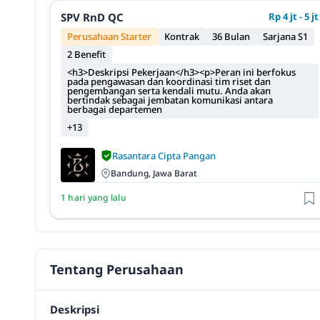
SPV RnD QC
Rp 4 jt - 5 jt
Perusahaan Starter
Kontrak
36 Bulan
Sarjana S1
2 Benefit
<h3>Deskripsi Pekerjaan</h3><p>Peran ini berfokus
pada pengawasan dan koordinasi tim riset dan
pengembangan serta kendali mutu. Anda akan
bertindak sebagai jembatan komunikasi antara
berbagai departemen
+13
Rasantara Cipta Pangan
Bandung, Jawa Barat
1 hari yang lalu
Tentang Perusahaan
Deskripsi