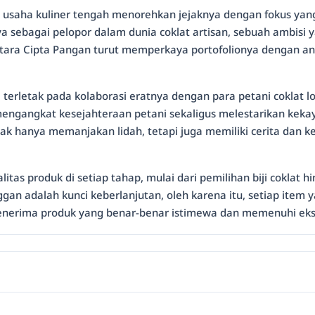
as usaha kuliner tengah menorehkan jejaknya dengan fokus yan
ya sebagai pelopor dalam dunia coklat artisan, sebuah ambisi
ntara Cipta Pangan turut memperkaya portofolionya dengan anek
erletak pada kolaborasi eratnya dengan para petani coklat lo
mengangkat kesejahteraan petani sekaligus melestarikan kekaya
k hanya memanjakan lidah, tetapi juga memiliki cerita dan keb
itas produk di setiap tahap, mulai dari pemilihan biji coklat 
adalah kunci keberlanjutan, oleh karena itu, setiap item ya
erima produk yang benar-benar istimewa dan memenuhi ekspe