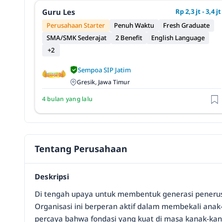
Guru Les
Rp 2,3 jt - 3,4 jt
Perusahaan Starter
Penuh Waktu
Fresh Graduate
SMA/SMK Sederajat
2 Benefit
English Language
+2
Sempoa SIP Jatim
Gresik, Jawa Timur
4 bulan yang lalu
Tentang Perusahaan
Deskripsi
Di tengah upaya untuk membentuk generasi penerus 
Organisasi ini berperan aktif dalam membekali anak
percaya bahwa fondasi yang kuat di masa kanak-kan