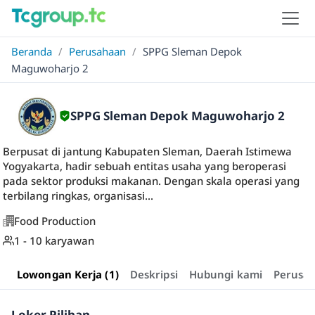
Beranda
/
Perusahaan
/
SPPG Sleman Depok
Maguwoharjo 2
SPPG Sleman Depok Maguwoharjo 2
Berpusat di jantung Kabupaten Sleman, Daerah Istimewa
Yogyakarta, hadir sebuah entitas usaha yang beroperasi
pada sektor produksi makanan. Dengan skala operasi yang
terbilang ringkas, organisasi...
Food Production
1 - 10 karyawan
Lowongan Kerja (1)
Deskripsi
Hubungi kami
Perusa
Loker Pilihan