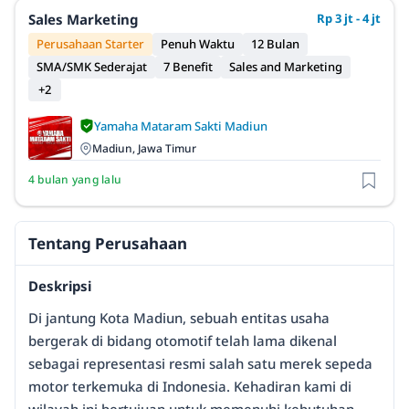
Sales Marketing
Rp 3 jt - 4 jt
Perusahaan Starter
Penuh Waktu
12 Bulan
SMA/SMK Sederajat
7 Benefit
Sales and Marketing
+2
Yamaha Mataram Sakti Madiun
Madiun, Jawa Timur
4 bulan yang lalu
Tentang Perusahaan
Deskripsi
Di jantung Kota Madiun, sebuah entitas usaha
bergerak di bidang otomotif telah lama dikenal
sebagai representasi resmi salah satu merek sepeda
motor terkemuka di Indonesia. Kehadiran kami di
wilayah ini bertujuan untuk memenuhi kebutuhan