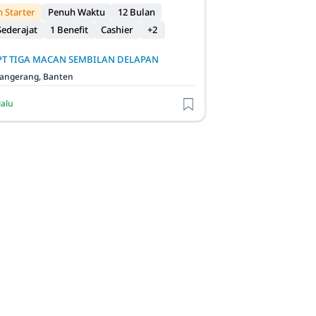
 Starter
Penuh Waktu
12 Bulan
ederajat
1 Benefit
Cashier
+2
PT TIGA MACAN SEMBILAN DELAPAN
angerang, Banten
lalu