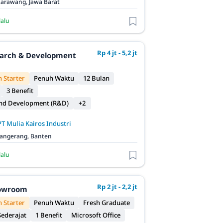
arawang, Jawa Barat
lalu
Rp 4 jt - 5,2 jt
earch & Development
 Starter
Penuh Waktu
12 Bulan
3 Benefit
and Development (R&D)
+2
PT Mulia Kairos Industri
angerang, Banten
lalu
Rp 2 jt - 2,2 jt
owroom
 Starter
Penuh Waktu
Fresh Graduate
ederajat
1 Benefit
Microsoft Office