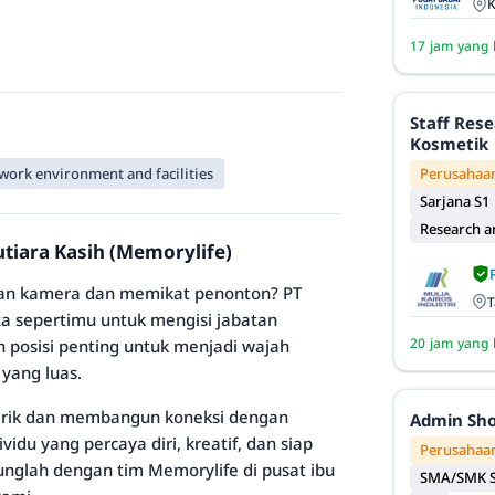
K
17 jam yang 
Staff Res
Kosmetik
Perusahaan
 work environment and facilities
Sarjana S1
Research 
utiara Kasih (Memorylife)
pan kamera dan memikat penonton? PT
T
ta sepertimu untuk mengisi jabatan
20 jam yang 
ah posisi penting untuk menjadi wajah
yang luas.
arik dan membangun koneksi dengan
Admin Sh
idu yang percaya diri, kreatif, dan siap
Perusahaan
nglah dengan tim Memorylife di pusat ibu
SMA/SMK S