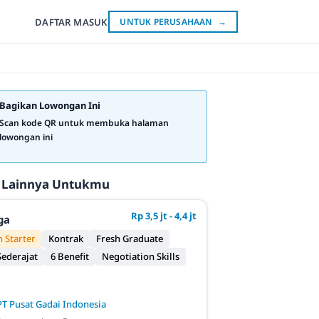
DAFTAR
MASUK
UNTUK PERUSAHAAN
→
Bagikan Lowongan Ini
Scan kode QR untuk membuka halaman
lowongan ini
 Lainnya Untukmu
Rp 3,5 jt - 4,4 jt
ga
 Starter
Kontrak
Fresh Graduate
ederajat
6 Benefit
Negotiation Skills
PT Pusat Gadai Indonesia