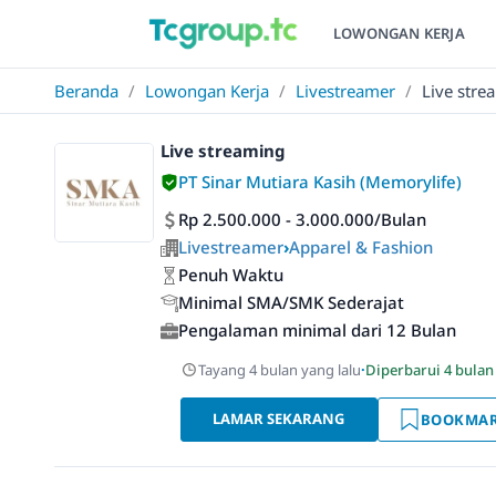
LOWONGAN KERJA
Beranda
/
Lowongan Kerja
/
Livestreamer
/
Live stre
Live streaming
PT Sinar Mutiara Kasih (Memorylife)
Rp 2.500.000 - 3.000.000/Bulan
Livestreamer
›
Apparel & Fashion
Penuh Waktu
Minimal SMA/SMK Sederajat
Pengalaman minimal dari 12 Bulan
Tayang 4 bulan yang lalu
·
Diperbarui 4 bulan
LAMAR SEKARANG
BOOKMA