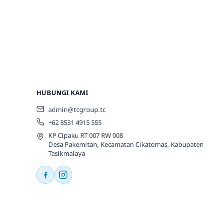
HUBUNGI KAMI
admin@tcgroup.tc
+62 8531 4915 555
KP Cipaku RT 007 RW 008
Desa Pakemitan, Kecamatan Cikatomas, Kabupaten
Tasikmalaya