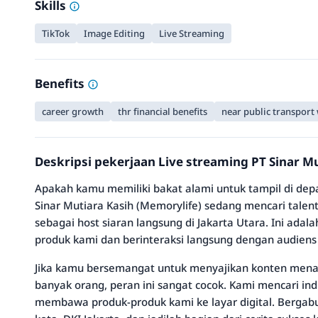
Skills
TikTok
Image Editing
Live Streaming
Benefits
career growth
thr financial benefits
near public transport
Deskripsi pekerjaan Live streaming PT Sinar M
Apakah kamu memiliki bakat alami untuk tampil di de
Sinar Mutiara Kasih (Memorylife) sedang mencari talen
sebagai host siaran langsung di Jakarta Utara. Ini adal
produk kami dan berinteraksi langsung dengan audiens 
Jika kamu bersemangat untuk menyajikan konten men
banyak orang, peran ini sangat cocok. Kami mencari indiv
membawa produk-produk kami ke layar digital. Bergabu