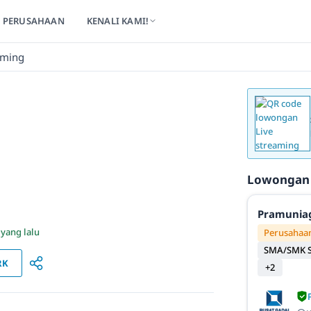
PERUSAHAAN
KENALI KAMI!
aming
Lowongan
Pramunia
 yang lalu
Perusahaan
SMA/SMK S
RK
+2