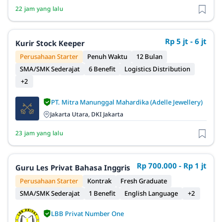
22 jam yang lalu
Rp 5 jt - 6 jt
Kurir Stock Keeper
Perusahaan Starter
Penuh Waktu
12 Bulan
SMA/SMK Sederajat
6 Benefit
Logistics Distribution
+2
PT. Mitra Manunggal Mahardika (Adelle Jewellery)
Jakarta Utara, DKI Jakarta
23 jam yang lalu
Rp 700.000 - Rp 1 jt
Guru Les Privat Bahasa Inggris
Perusahaan Starter
Kontrak
Fresh Graduate
SMA/SMK Sederajat
1 Benefit
English Language
+2
LBB Privat Number One