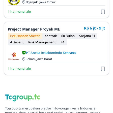
Nganjuk, Jawa Timur
1 hari yang lalu
Rp 6 jt - 9 jt
Project Manager Proyek ME
Perusahaan Starter
Kontrak
60 Bulan
Sarjana S1
4 Benefit
Risk Management
+4
PT Aneka Rekakomindo Kencana
Bekasi, Jawa Barat
1 hari yang lalu
Tcgroup.tc merupakan platform lowongan kerja Indonesia
menyediakan loker di berbagai posisi, lokasi, kategori, sektor