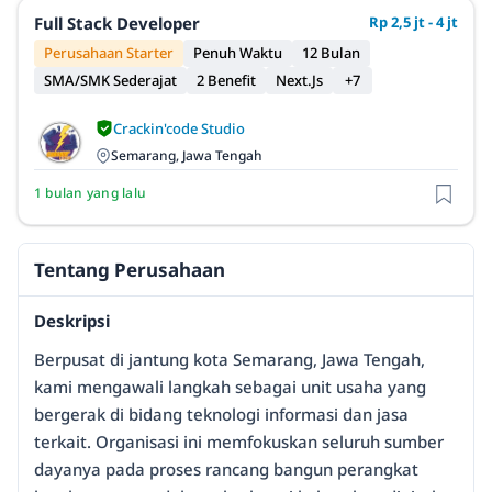
Full Stack Developer
Rp 2,5 jt - 4 jt
Perusahaan Starter
Penuh Waktu
12 Bulan
SMA/SMK Sederajat
2 Benefit
Next.Js
+7
Crackin'code Studio
Semarang, Jawa Tengah
1 bulan yang lalu
Tentang Perusahaan
Deskripsi
Berpusat di jantung kota Semarang, Jawa Tengah,
kami mengawali langkah sebagai unit usaha yang
bergerak di bidang teknologi informasi dan jasa
terkait. Organisasi ini memfokuskan seluruh sumber
dayanya pada proses rancang bangun perangkat