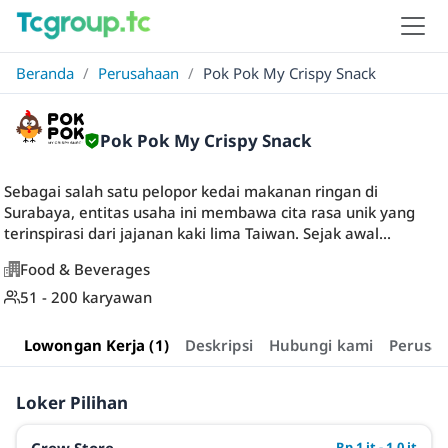
Beranda
/
Perusahaan
/
Pok Pok My Crispy Snack
Pok Pok My Crispy Snack
Sebagai salah satu pelopor kedai makanan ringan di
Surabaya, entitas usaha ini membawa cita rasa unik yang
terinspirasi dari jajanan kaki lima Taiwan. Sejak awal...
Food & Beverages
51 - 200 karyawan
Lowongan Kerja (1)
Deskripsi
Hubungi kami
Perusa
Loker Pilihan
Rp 1 jt - 1,0 jt