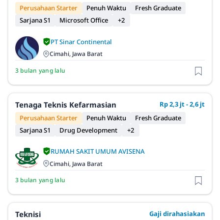
Perusahaan Starter
Penuh Waktu
Fresh Graduate
Sarjana S1
Microsoft Office
+2
PT Sinar Continental
Cimahi, Jawa Barat
3 bulan yang lalu
Tenaga Teknis Kefarmasian
Rp 2,3 jt - 2,6 jt
Perusahaan Starter
Penuh Waktu
Fresh Graduate
Sarjana S1
Drug Development
+2
RUMAH SAKIT UMUM AVISENA
Cimahi, Jawa Barat
3 bulan yang lalu
Teknisi
Gaji dirahasiakan