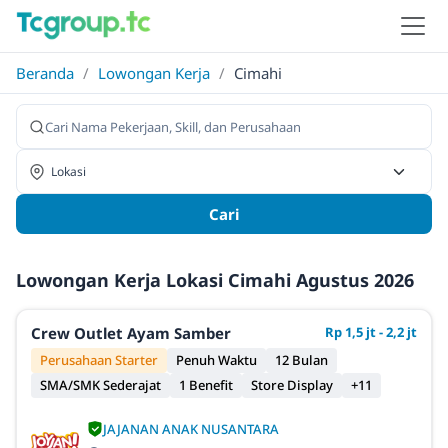
Beranda
/
Lowongan Kerja
/
Cimahi
Cari
Lowongan Kerja Lokasi Cimahi Agustus 2026
Crew Outlet Ayam Samber
Rp 1,5 jt - 2,2 jt
Perusahaan Starter
Penuh Waktu
12 Bulan
SMA/SMK Sederajat
1 Benefit
Store Display
+11
JAJANAN ANAK NUSANTARA