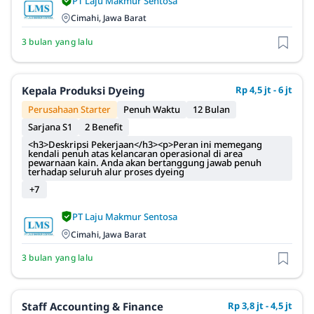
PT Laju Makmur Sentosa
Cimahi, Jawa Barat
3 bulan yang lalu
Kepala Produksi Dyeing
Rp 4,5 jt - 6 jt
Perusahaan Starter
Penuh Waktu
12 Bulan
Sarjana S1
2 Benefit
<h3>Deskripsi Pekerjaan</h3><p>Peran ini memegang
kendali penuh atas kelancaran operasional di area
pewarnaan kain. Anda akan bertanggung jawab penuh
terhadap seluruh alur proses dyeing
+7
PT Laju Makmur Sentosa
Cimahi, Jawa Barat
3 bulan yang lalu
Staff Accounting & Finance
Rp 3,8 jt - 4,5 jt