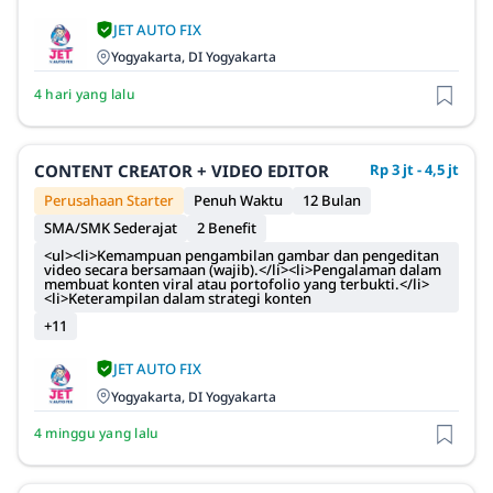
JET AUTO FIX
Yogyakarta, DI Yogyakarta
4 hari yang lalu
CONTENT CREATOR + VIDEO EDITOR
Rp 3 jt - 4,5 jt
Perusahaan Starter
Penuh Waktu
12 Bulan
SMA/SMK Sederajat
2 Benefit
<ul><li>Kemampuan pengambilan gambar dan pengeditan
video secara bersamaan (wajib).</li><li>Pengalaman dalam
membuat konten viral atau portofolio yang terbukti.</li>
<li>Keterampilan dalam strategi konten
+11
JET AUTO FIX
Yogyakarta, DI Yogyakarta
4 minggu yang lalu