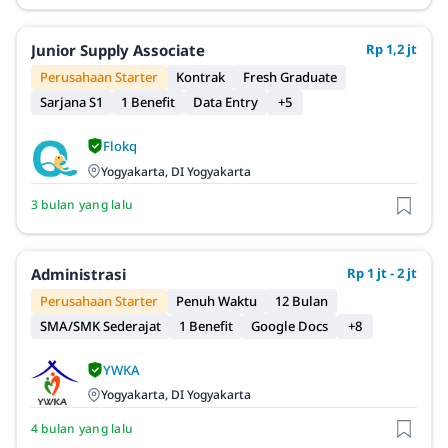
Junior Supply Associate
Rp 1,2 jt
Perusahaan Starter
Kontrak
Fresh Graduate
Sarjana S1
1 Benefit
Data Entry
+5
Flokq
Yogyakarta, DI Yogyakarta
3 bulan yang lalu
Administrasi
Rp 1 jt - 2 jt
Perusahaan Starter
Penuh Waktu
12 Bulan
SMA/SMK Sederajat
1 Benefit
Google Docs
+8
YWKA
Yogyakarta, DI Yogyakarta
4 bulan yang lalu