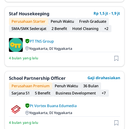
Staf Housekeeping
Rp 1,5 jt - 1,9 jt
Perusahaan Starter
Penuh Waktu
Fresh Graduate
SMA/SMK Sederajat
2 Benefit
Hotel Cleaning
+2
PT TNS Group
Yogyakarta, DI Yogyakarta
4 bulan yang lalu
School Partnership Officer
Gaji dirahasiakan
Perusahaan Premium
Penuh Waktu
36 Bulan
Sarjana S1
5 Benefit
Business Development
+7
Pt Vortex Buana Edumedia
Yogyakarta, DI Yogyakarta
4 bulan yang lalu