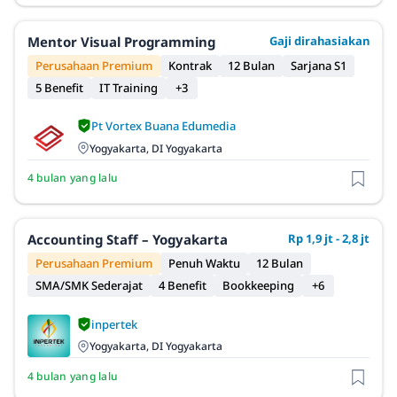
Mentor Visual Programming
Gaji dirahasiakan
Perusahaan Premium
Kontrak
12 Bulan
Sarjana S1
5 Benefit
IT Training
+3
Pt Vortex Buana Edumedia
Yogyakarta, DI Yogyakarta
4 bulan yang lalu
Accounting Staff – Yogyakarta
Rp 1,9 jt - 2,8 jt
Perusahaan Premium
Penuh Waktu
12 Bulan
SMA/SMK Sederajat
4 Benefit
Bookkeeping
+6
inpertek
Yogyakarta, DI Yogyakarta
4 bulan yang lalu