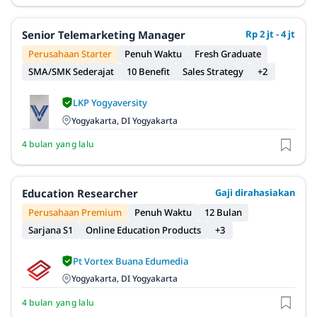
Senior Telemarketing Manager
Rp 2 jt - 4 jt
Perusahaan Starter
Penuh Waktu
Fresh Graduate
SMA/SMK Sederajat
10 Benefit
Sales Strategy
+2
LKP Yogyaversity
Yogyakarta, DI Yogyakarta
4 bulan yang lalu
Education Researcher
Gaji dirahasiakan
Perusahaan Premium
Penuh Waktu
12 Bulan
Sarjana S1
Online Education Products
+3
Pt Vortex Buana Edumedia
Yogyakarta, DI Yogyakarta
4 bulan yang lalu