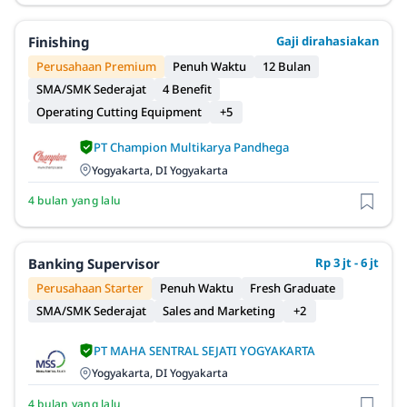
Finishing
Gaji dirahasiakan
Perusahaan Premium
Penuh Waktu
12 Bulan
SMA/SMK Sederajat
4 Benefit
Operating Cutting Equipment
+5
PT Champion Multikarya Pandhega
Yogyakarta, DI Yogyakarta
4 bulan yang lalu
Banking Supervisor
Rp 3 jt - 6 jt
Perusahaan Starter
Penuh Waktu
Fresh Graduate
SMA/SMK Sederajat
Sales and Marketing
+2
PT MAHA SENTRAL SEJATI YOGYAKARTA
Yogyakarta, DI Yogyakarta
4 bulan yang lalu