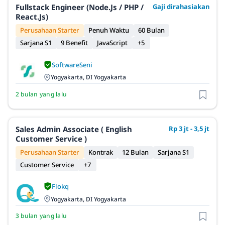
Fullstack Engineer (Node.js / PHP /
Gaji dirahasiakan
React.js)
Perusahaan Starter
Penuh Waktu
60 Bulan
Sarjana S1
9 Benefit
JavaScript
+5
SoftwareSeni
Yogyakarta, DI Yogyakarta
2 bulan yang lalu
Sales Admin Associate ( English
Rp 3 jt - 3,5 jt
Customer Service )
Perusahaan Starter
Kontrak
12 Bulan
Sarjana S1
Customer Service
+7
Flokq
Yogyakarta, DI Yogyakarta
3 bulan yang lalu