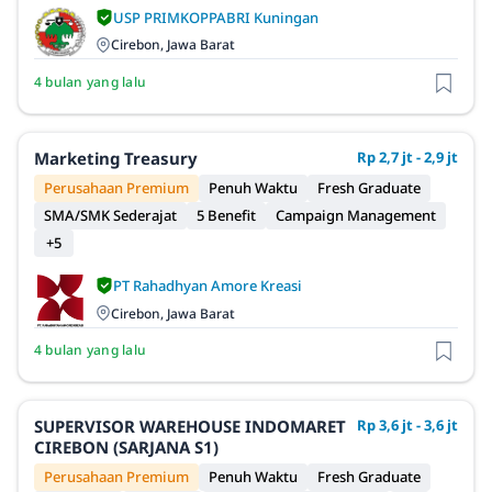
USP PRIMKOPPABRI Kuningan
Cirebon, Jawa Barat
4 bulan yang lalu
Marketing Treasury
Rp 2,7 jt - 2,9 jt
Perusahaan Premium
Penuh Waktu
Fresh Graduate
SMA/SMK Sederajat
5 Benefit
Campaign Management
+5
PT Rahadhyan Amore Kreasi
Cirebon, Jawa Barat
4 bulan yang lalu
SUPERVISOR WAREHOUSE INDOMARET
Rp 3,6 jt - 3,6 jt
CIREBON (SARJANA S1)
Perusahaan Premium
Penuh Waktu
Fresh Graduate