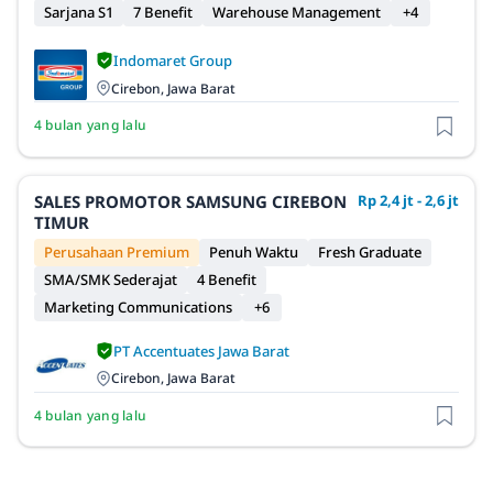
Sarjana S1
7 Benefit
Warehouse Management
+4
Indomaret Group
Cirebon, Jawa Barat
4 bulan yang lalu
SALES PROMOTOR SAMSUNG CIREBON
Rp 2,4 jt - 2,6 jt
TIMUR
Perusahaan Premium
Penuh Waktu
Fresh Graduate
SMA/SMK Sederajat
4 Benefit
Marketing Communications
+6
PT Accentuates Jawa Barat
Cirebon, Jawa Barat
4 bulan yang lalu