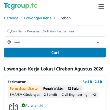
Beranda
/
Lowongan Kerja
/
Cirebon
Cari
Lowongan Kerja Lokasi Cirebon Agustus 2026
Estimator
Rp 2 jt - 2,5 jt
Perusahaan Starter
Penuh Waktu
12 Bulan
SMA/SMK Sederajat
2 Benefit
Civil Engineering
+2
Abraham.id