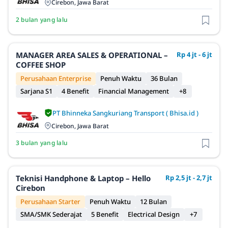
Cirebon, Jawa Barat
2 bulan yang lalu
MANAGER AREA SALES & OPERATIONAL –
Rp 4 jt - 6 jt
COFFEE SHOP
Perusahaan Enterprise
Penuh Waktu
36 Bulan
Sarjana S1
4 Benefit
Financial Management
+8
PT Bhinneka Sangkuriang Transport ( Bhisa.id )
Cirebon, Jawa Barat
3 bulan yang lalu
Teknisi Handphone & Laptop – Hello
Rp 2,5 jt - 2,7 jt
Cirebon
Perusahaan Starter
Penuh Waktu
12 Bulan
SMA/SMK Sederajat
5 Benefit
Electrical Design
+7