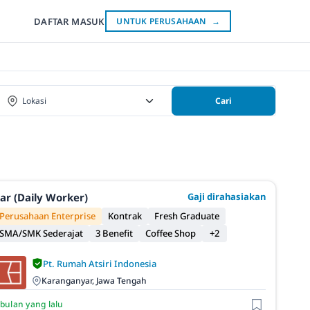
DAFTAR
MASUK
UNTUK PERUSAHAAN
→
Cari
ar (Daily Worker)
Gaji dirahasiakan
Perusahaan Enterprise
Kontrak
Fresh Graduate
SMA/SMK Sederajat
3 Benefit
Coffee Shop
+2
Pt. Rumah Atsiri Indonesia
Karanganyar, Jawa Tengah
 bulan yang lalu