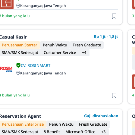
Karanganyar, Jawa Tengah
3 bulan yang lalu
3
Casual Kasir
Rp 1 jt - 1,8 jt
C
W
Perusahaan Starter
Penuh Waktu
Fresh Graduate
SMA/SMK Sederajat
Customer Service
+4
CV. ROSINMART
Karanganyar, Jawa Tengah
4 bulan yang lalu
4
Reservation Agent
Gaji dirahasiakan
O
Perusahaan Enterprise
Penuh Waktu
Fresh Graduate
SMA/SMK Sederajat
8 Benefit
Microsoft Office
+3