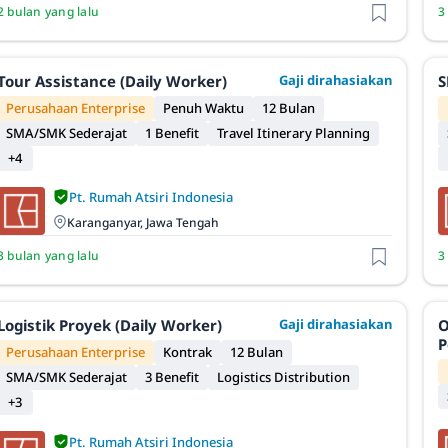
2 bulan yang lalu
3
Tour Assistance (Daily Worker)
Gaji dirahasiakan
S
Perusahaan Enterprise
Penuh Waktu
12 Bulan
SMA/SMK Sederajat
1 Benefit
Travel Itinerary Planning
+4
Pt. Rumah Atsiri Indonesia
Karanganyar, Jawa Tengah
3 bulan yang lalu
3
Logistik Proyek (Daily Worker)
Gaji dirahasiakan
O
P
Perusahaan Enterprise
Kontrak
12 Bulan
SMA/SMK Sederajat
3 Benefit
Logistics Distribution
+3
Pt. Rumah Atsiri Indonesia