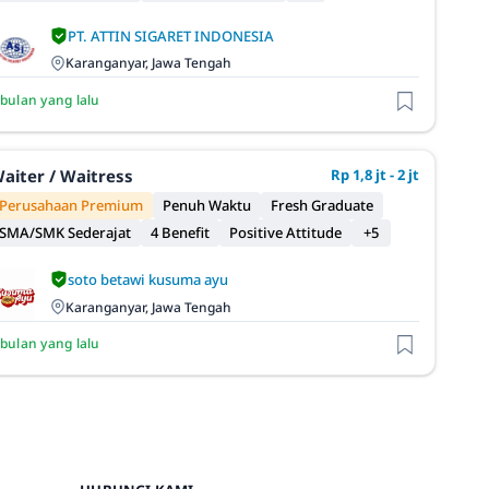
PT. ATTIN SIGARET INDONESIA
Karanganyar, Jawa Tengah
 bulan yang lalu
aiter / Waitress
Rp 1,8 jt - 2 jt
Perusahaan Premium
Penuh Waktu
Fresh Graduate
SMA/SMK Sederajat
4 Benefit
Positive Attitude
+5
soto betawi kusuma ayu
Karanganyar, Jawa Tengah
 bulan yang lalu