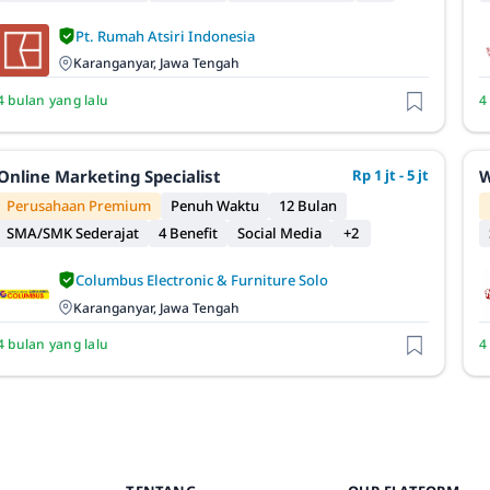
Pt. Rumah Atsiri Indonesia
Karanganyar, Jawa Tengah
4 bulan yang lalu
4
Online Marketing Specialist
Rp 1 jt - 5 jt
W
Perusahaan Premium
Penuh Waktu
12 Bulan
SMA/SMK Sederajat
4 Benefit
Social Media
+2
Columbus Electronic & Furniture Solo
Karanganyar, Jawa Tengah
4 bulan yang lalu
4