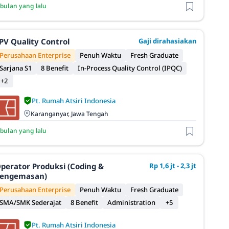
 bulan yang lalu
PV Quality Control
Gaji dirahasiakan
Perusahaan Enterprise
Penuh Waktu
Fresh Graduate
Sarjana S1
8 Benefit
In-Process Quality Control (IPQC)
+2
Pt. Rumah Atsiri Indonesia
Karanganyar, Jawa Tengah
 bulan yang lalu
perator Produksi (Coding &
Rp 1,6 jt - 2,3 jt
engemasan)
Perusahaan Enterprise
Penuh Waktu
Fresh Graduate
SMA/SMK Sederajat
8 Benefit
Administration
+5
Pt. Rumah Atsiri Indonesia