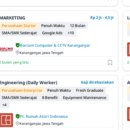
MARKETING
Rp 2 jt - 4,5 jt
L
Perusahaan Starter
Penuh Waktu
12 Bulan
SMA/SMK Sederajat
Google Ads
+10
Barcom Computer & CCTV Karanganyar
Karanganyar, Jawa Tengah
2 bulan yang lalu
2
Engineering (Daily Worker)
Gaji dirahasiakan
A
Perusahaan Enterprise
Penuh Waktu
Fresh Graduate
SMA/SMK Sederajat
8 Benefit
Equipment Maintenance
+4
Pt. Rumah Atsiri Indonesia
Karanganyar, Jawa Tengah