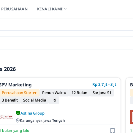
PERUSAHAAN
KENALI KAMI!
s 2026
SPV Marketing
Rp 2,7 jt - 3 jt
B
Perusahaan Starter
Penuh Waktu
12 Bulan
Sarjana S1
3 Benefit
Social Media
+9
Astina Group
Karanganyar, Jawa Tengah
1 bulan yang lalu
1