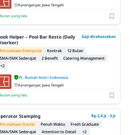
Karanganyar, Jawa Tengah
 bulan yang lalu
ook Helper – Pool Bar Resto (Daily
Gaji dirahasiakan
oerker)
Perusahaan Enterprise
Kontrak
12 Bulan
SMA/SMK Sederajat
2 Benefit
Catering Management
+2
Pt. Rumah Atsiri Indonesia
Karanganyar, Jawa Tengah
 bulan yang lalu
perator Stamping
Rp 2,6 jt - 3 jt
Perusahaan Starter
Penuh Waktu
Fresh Graduate
SMA/SMK Sederajat
Attention to Detail
+2